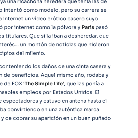
 ya una ricachona heredera que tenía las de
 Lo intentó como modelo, pero su carrera se
a internet un vídeo erótico casero suyo
ió por internet como la pólvora y
Paris
pasó
s titulares. Que si la iban a desheredar, que
r interés… un montón de noticias que hicieron
cipios del milenio.
conteniendo los daños de una cinta casera y
n de beneficios. Aquel mismo año, rodaba y
rie de FOX
‘The Simple Life’
, que las ponía a
ensables empleos por Estados Unidos. El
e espectadores y estuvo en antena hasta el
iba convirtiendo en una auténtica marca
 y de cobrar su aparición en un buen puñado