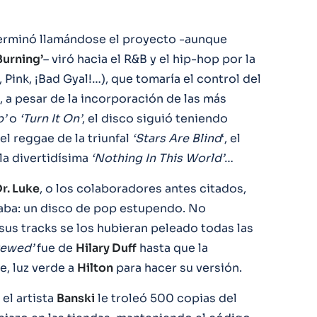
rminó llamándose el proyecto -aunque
 Burning’
– viró hacia el R&B y el hip-hop por la
Pink, ¡Bad Gyal!…), que tomaría el control del
 a pesar de la incorporación de las más
p’
o
‘Turn It On’
, el disco siguió teniendo
l reggae de la triunfal
‘Stars Are Blind
‘, el
 la divertidísima
‘Nothing In This World’
…
r. Luke
, o los colaboradores antes citados,
aba: un disco de pop estupendo. No
 sus tracks se los hubieran peleado todas las
rewed’
fue de
Hilary Duff
hasta que la
e, luz verde a
Hilton
para hacer su versión.
el artista
Banski
le troleó 500 copias del