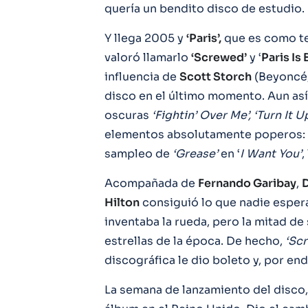
quería un bendito disco de estudio.
Y llega 2005 y
‘Paris’,
que es como te
valoró llamarlo
‘Screwed’
y ‘
Paris Is
influencia de
Scott Storch
(Beyoncé, 
disco en el último momento. Aun así,
oscuras
‘Fightin’ Over Me’, ‘Turn It U
elementos absolutamente poperos: e
sampleo de
‘Grease’
en ‘
I Want You’
,
Acompañada de
Fernando Garibay
,
D
Hilton
consiguió lo que nadie esper
inventaba la rueda, pero la mitad de
estrellas de la época. De hecho,
‘Sc
discográfica le dio boleto y, por end
La semana de lanzamiento del disco, 