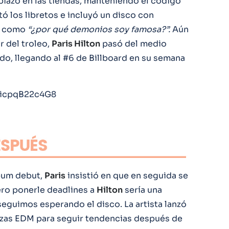
biazo en las tiendas, manteniendo el código
tó los libretos e incluyó un disco con
s como
“¿por qué demonios soy famosa?”.
Aún
 del troleo,
Paris Hilton
pasó del medio
do, llegando al #6 de Billboard en su semana
=icpqB22c4G8
bum debut,
Paris
insistió en que en seguida se
ero ponerle deadlines a
Hilton
sería una
seguimos esperando el disco. La artista lanzó
ezas EDM para seguir tendencias después de