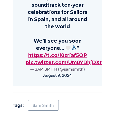
soundtrack ten-year
celebrations for Sailors
in Spain, and all around
the world
We’ll see you soon
everyone…
”
https://t.co/I0zriaf5OP
pic.twitter.com/Um0YDhjDXr
— SAM SMITH (@samsmith)
August 9, 2024
Tags:
Sam Smith