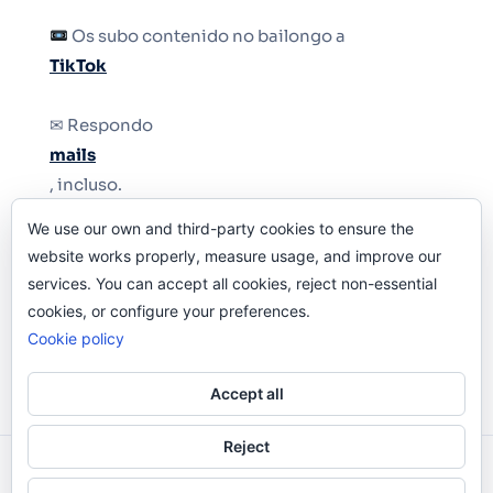
Os subo contenido no bailongo a
TikTok
✉ Respondo
mails
, incluso.
We use our own and third-party cookies to ensure the
Y si una persona no puede tener teléfono, que
website works properly, measure usage, and improve our
le quiten el teléfono.
services. You can accept all cookies, reject non-essential
cookies, or configure your preferences.
Cookie policy
Accept all
Reject
Odi O'Malley © 2016-2025. Todos Los Derechos