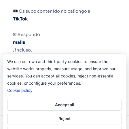
Os subo contenido no bailongo a
TikTok
✉ Respondo
mails
, incluso.
We use our own and third-party cookies to ensure the
Y si una persona no puede tener teléfono, que
website works properly, measure usage, and improve our
le quiten el teléfono.
services. You can accept all cookies, reject non-essential
cookies, or configure your preferences.
Cookie policy
Accept all
Reject
Odi O'Malley © 2016-2025. Todos Los Derechos