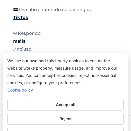
Os subo contenido no bailongo a
TikTok
✉ Respondo
mails
, incluso.
We use our own and third-party cookies to ensure the
Y si una persona no puede tener teléfono, que
website works properly, measure usage, and improve our
le quiten el teléfono.
services. You can accept all cookies, reject non-essential
cookies, or configure your preferences.
Cookie policy
Accept all
Reject
Odi O'Malley © 2016-2025. Todos Los Derechos