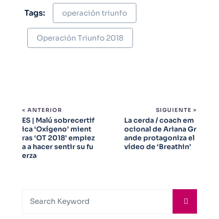
Tags:
operación triunfo
Operación Triunfo 2018
< ANTERIOR
SIGUIENTE >
ES | Malú sobrecertif
La cerda / coach em
ica ‘Oxígeno’ mient
ocional de Ariana Gr
ras ‘OT 2018’ empiez
ande protagoniza el
a a hacer sentir su fu
vídeo de ‘Breathin’
erza