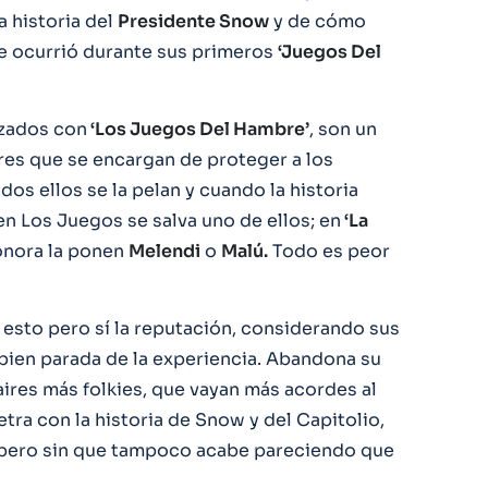
a historia del
Presidente Snow
y de cómo
e ocurrió durante sus primeros
‘Juegos Del
izados con
‘Los Juegos Del Hambre’
, son un
res que se encargan de proteger a los
os ellos se la pelan y cuando la historia
n Los Juegos se salva uno de ellos; en
‘La
onora la ponen
Melendi
o
Malú.
Todo es peor
n esto pero sí la reputación, considerando sus
 bien parada de la experiencia. Abandona su
aires más folkies, que vayan más acordes al
 letra con la historia de Snow y del Capitolio,
, pero sin que tampoco acabe pareciendo que