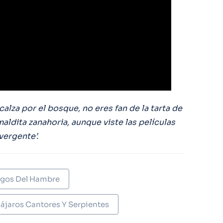
alza por el bosque, no eres fan de la tarta de
maldita zanahoria, aunque viste las películas
vergente’.
egos Del Hambre
ájaros Cantores Y Serpientes