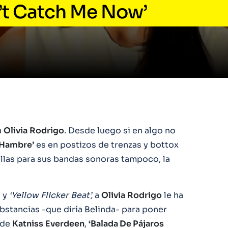
’t Catch Me Now’
a
Olivia
Rodrigo
. Desde luego si en algo no
 Hambre’
es en postizos de trenzas y bottox
ellas para sus bandas sonoras tampoco, la
‘ y
‘Yellow Flicker Beat’,
a
Olivia
Rodrigo
le ha
nbstancias -que diría Belinda- para poner
 de
Katniss
Everdeen
,
‘Balada De Pájaros