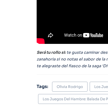
Será tu rollo si:
te gusta caminar desc
zanahoria si no notas el sabor de la 
te alegraste del fiasco de la saga ‘Di
Tags:
Olivia Rodrigo
Los Ju
Los Juegos Del Hambre: Balada De P