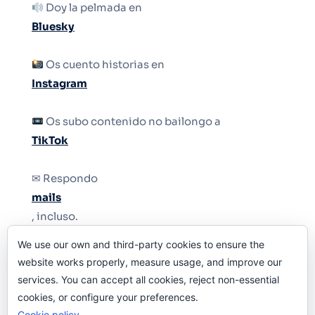
Doy la pelmada en
Bluesky
Os cuento historias en
Instagram
Os subo contenido no bailongo a
TikTok
✉ Respondo
mails
, incluso.
We use our own and third-party cookies to ensure the
Y si una persona no puede tener teléfono, que
website works properly, measure usage, and improve our
le quiten el teléfono.
services. You can accept all cookies, reject non-essential
cookies, or configure your preferences.
Cookie policy