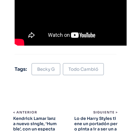
Tags:
Becky G
Todo Cambió
< ANTERIOR
SIGUIENTE >
Kendrick Lamar lanz
Lo de Harry Styles ti
a nuevo single, ‘Hum
ene un portadón per
ble’, con un especta
o pinta a ir a ser un a