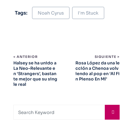
Tags:
Noah Cyrus
I'm Stuck
< ANTERIOR
SIGUIENTE >
Halsey se ha unido a
Rosa López da una le
La Neo-Relevante e
cción a Chenoa volv
n ‘Strangers’, bastan
iendo al pop en ‘Al Fi
te mejor que su sing
n Pienso En Mí’
le real