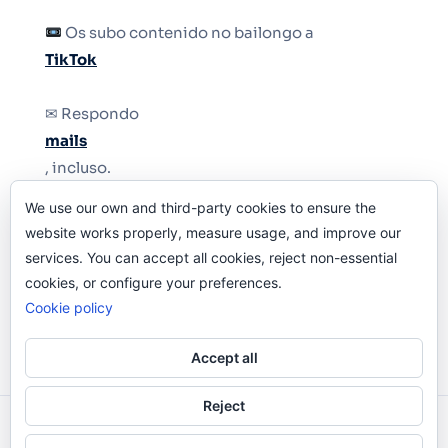
Os subo contenido no bailongo a
TikTok
✉ Respondo
mails
, incluso.
We use our own and third-party cookies to ensure the
Y si una persona no puede tener teléfono, que
website works properly, measure usage, and improve our
le quiten el teléfono.
services. You can accept all cookies, reject non-essential
cookies, or configure your preferences.
Cookie policy
Accept all
Reject
Odi O'Malley © 2016-2025. Todos Los Derechos