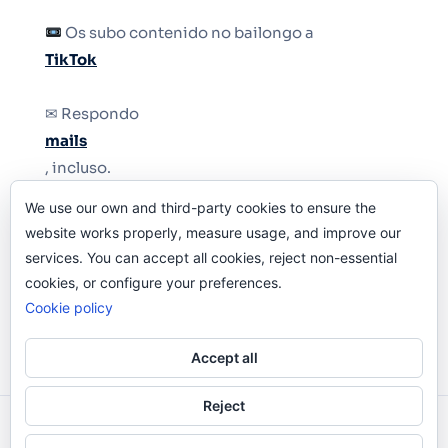
Os subo contenido no bailongo a
TikTok
✉ Respondo
mails
, incluso.
We use our own and third-party cookies to ensure the
Y si una persona no puede tener teléfono, que
website works properly, measure usage, and improve our
le quiten el teléfono.
services. You can accept all cookies, reject non-essential
cookies, or configure your preferences.
Cookie policy
Accept all
Reject
Odi O'Malley © 2016-2025. Todos Los Derechos