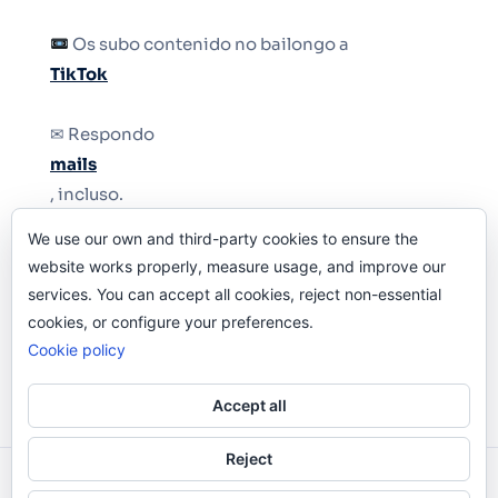
Os subo contenido no bailongo a
TikTok
✉ Respondo
mails
, incluso.
We use our own and third-party cookies to ensure the
Y si una persona no puede tener teléfono, que
website works properly, measure usage, and improve our
le quiten el teléfono.
services. You can accept all cookies, reject non-essential
cookies, or configure your preferences.
Cookie policy
Accept all
Reject
Odi O'Malley © 2016-2025. Todos Los Derechos