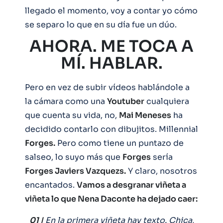
llegado el momento, voy a contar yo cómo
se separo lo que en su día fue un dúo.
AHORA. ME TOCA A
MÍ. HABLAR.
Pero en vez de subir vídeos hablándole a
la cámara como una
Youtuber
cualquiera
que cuenta su vida, no,
Mai Meneses
ha
decidido contarlo con dibujitos. Millennial
Forges.
Pero como tiene un puntazo de
salseo, lo suyo más que
Forges
sería
Forges Javiers Vazquezs.
Y claro, nosotros
encantados.
Vamos a desgranar viñeta a
viñeta lo que Nena Daconte ha dejado caer:
01 |
En la primera viñeta hay texto. Chica,