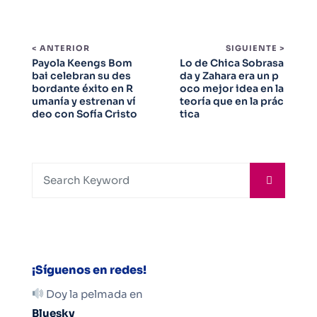
< ANTERIOR
SIGUIENTE >
Payola Keengs Bom
Lo de Chica Sobrasa
bai celebran su des
da y Zahara era un p
bordante éxito en R
oco mejor idea en la
umanía y estrenan ví
teoría que en la prác
deo con Sofía Cristo
tica
¡Síguenos en redes!
Doy la pelmada en
Bluesky