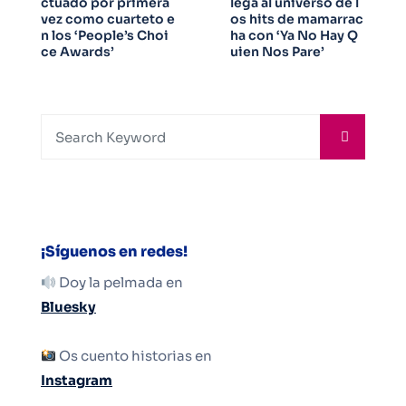
ctuado por primera
lega al universo de l
vez como cuarteto e
os hits de mamarrac
n los ‘People’s Choi
ha con ‘Ya No Hay Q
ce Awards’
uien Nos Pare’
¡Síguenos en redes!
Doy la pelmada en
Bluesky
Os cuento historias en
Instagram