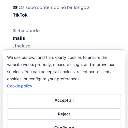
Os subo contenido no bailongo a
TikTok
✉ Respondo
mails
, incluso.
We use our own and third-party cookies to ensure the
Y si una persona no puede tener teléfono, que
website works properly, measure usage, and improve our
le quiten el teléfono.
services. You can accept all cookies, reject non-essential
cookies, or configure your preferences.
Cookie policy
Accept all
Reject
Odi O'Malley © 2016-2025. Todos Los Derechos
Configure