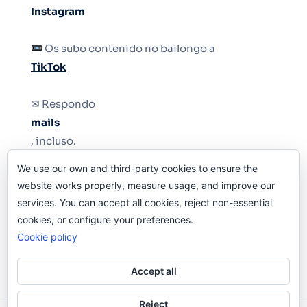
Instagram
Os subo contenido no bailongo a
TikTok
✉ Respondo
mails
, incluso.
We use our own and third-party cookies to ensure the
Y si una persona no puede tener teléfono, que
website works properly, measure usage, and improve our
le quiten el teléfono.
services. You can accept all cookies, reject non-essential
cookies, or configure your preferences.
Cookie policy
Accept all
Reject