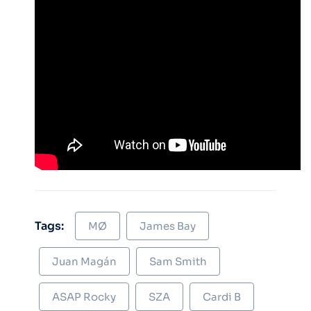
Tags:
MØ
James Bay
Juan Magán
Sam Smith
ASAP Rocky
SZA
Cardi B