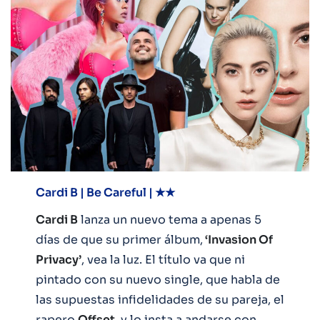
Cardi B | Be Careful | ★★
Cardi B
lanza un nuevo tema a apenas 5
días de que su primer álbum,
‘Invasion Of
Privacy’
, vea la luz. El título va que ni
pintado con su nuevo single, que habla de
las supuestas infidelidades de su pareja, el
rapero
Offset,
y lo insta a andarse con