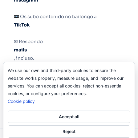
Os subo contenido no bailongo a
TikTok
✉ Respondo
mails
, incluso.
We use our own and third-party cookies to ensure the
Y si una persona no puede tener teléfono, que
website works properly, measure usage, and improve our
le quiten el teléfono.
services. You can accept all cookies, reject non-essential
cookies, or configure your preferences.
Cookie policy
Accept all
Reject