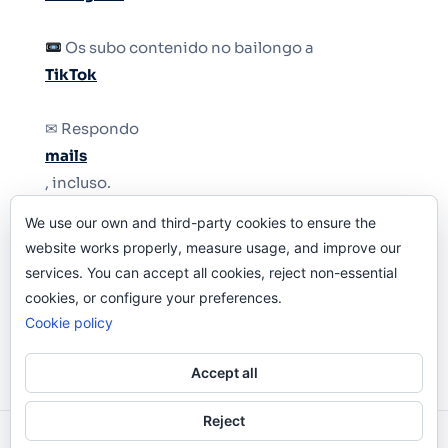
Os subo contenido no bailongo a
TikTok
✉ Respondo
mails
, incluso.
We use our own and third-party cookies to ensure the
Y si una persona no puede tener teléfono, que
website works properly, measure usage, and improve our
le quiten el teléfono.
services. You can accept all cookies, reject non-essential
cookies, or configure your preferences.
Cookie policy
Accept all
Reject
Odi O'Malley © 2016-2025. Todos Los Derechos