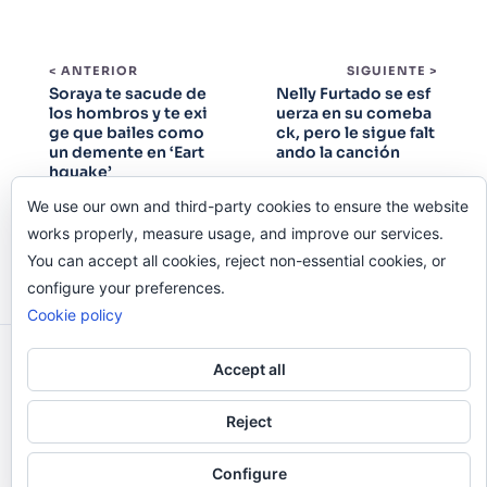
< ANTERIOR
SIGUIENTE >
Soraya te sacude de
Nelly Furtado se esf
los hombros y te exi
uerza en su comeba
ge que bailes como
ck, pero le sigue falt
un demente en ‘Eart
ando la canción
hquake’
We use our own and third-party cookies to ensure the website
works properly, measure usage, and improve our services.
You can accept all cookies, reject non-essential cookies, or
configure your preferences.
Cookie policy
Odi O'Malley © 2016-2025. Todos Los Derechos
Accept all
Reservados.
Reject
Configure