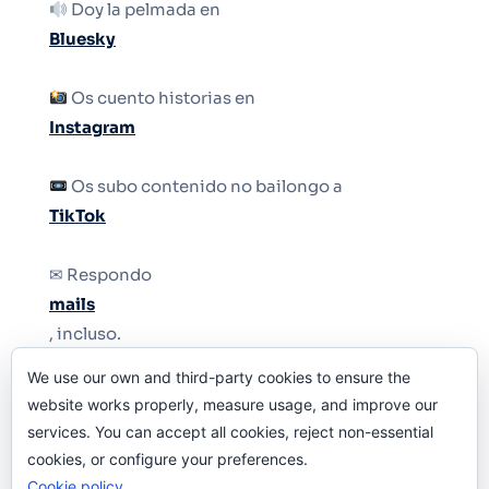
Doy la pelmada en
Bluesky
Os cuento historias en
Instagram
Os subo contenido no bailongo a
TikTok
✉ Respondo
mails
, incluso.
We use our own and third-party cookies to ensure the
Y si una persona no puede tener teléfono, que
website works properly, measure usage, and improve our
le quiten el teléfono.
services. You can accept all cookies, reject non-essential
cookies, or configure your preferences.
Cookie policy