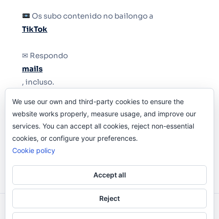
Os subo contenido no bailongo a
TikTok
✉ Respondo
mails
, incluso.
We use our own and third-party cookies to ensure the
Y si una persona no puede tener teléfono, que
website works properly, measure usage, and improve our
le quiten el teléfono.
services. You can accept all cookies, reject non-essential
cookies, or configure your preferences.
Cookie policy
Accept all
Reject
Odi O'Malley © 2016-2025. Todos Los Derechos