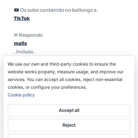
Os subo contenido no bailongo a
TikTok
✉ Respondo
mails
, incluso.
We use our own and third-party cookies to ensure the
Y si una persona no puede tener teléfono, que
website works properly, measure usage, and improve our
le quiten el teléfono.
services. You can accept all cookies, reject non-essential
cookies, or configure your preferences.
Cookie policy
Accept all
Reject
Odi O'Malley © 2016-2025. Todos Los Derechos