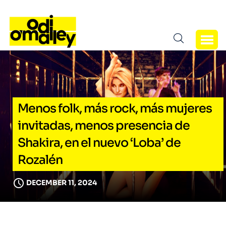
Menos folk, más rock, más mujeres
invitadas, menos presencia de
Shakira, en el nuevo ‘Loba’ de
Rozalén
DECEMBER 11, 2024