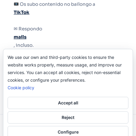
Os subo contenido no bailongo a
TikTok
✉ Respondo
mails
, incluso.
We use our own and third-party cookies to ensure the
Y si una persona no puede tener teléfono, que
website works properly, measure usage, and improve our
le quiten el teléfono.
services. You can accept all cookies, reject non-essential
cookies, or configure your preferences.
Cookie policy
Accept all
Reject
Odi O'Malley © 2016-2025. Todos Los Derechos
Configure
Reservados.