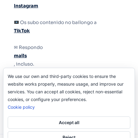
Instagram
Os subo contenido no bailongo a
TikTok
✉ Respondo
mails
, incluso.
We use our own and third-party cookies to ensure the
Y si una persona no puede tener teléfono, que
website works properly, measure usage, and improve our
le quiten el teléfono.
services. You can accept all cookies, reject non-essential
cookies, or configure your preferences.
Cookie policy
Accept all
Reject