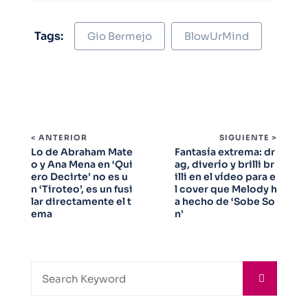
Tags:
Gio Bermejo
BlowUrMind
< ANTERIOR
SIGUIENTE >
Lo de Abraham Mate
Fantasía extrema: dr
o y Ana Mena en ‘Qui
ag, diverío y brilli br
ero Decirte’ no es u
illi en el vídeo para e
n ‘Tiroteo’, es un fusi
l cover que Melody h
lar directamente el t
a hecho de ‘Sobe So
ema
n’