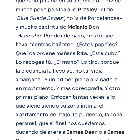
quedado pillado en su angelito del olvido,
mucha pose pélvica a lo
Presley
-el de
‘Blue Suede Shoes’
, no la de Porcelanosa-
y mucho espíritu de
Melanie B
en
‘Wannabe’.
Por donde paso, tiro lo que
haya mientras bailoteo. ¿Estos papeles?
Que los ordene mañana Rita. ¿Este cubo?
Lo recoges tú. ¿El mono? Lo tiro, porque
la elegancia la llevo yo, no tú, vieja
amargada. Y un primer plano a la cadera
en movimiento. Y más coreografía. Y otro
primer plano. Enfocan tantas veces a lo
que viene siendo su zona íntima, el
apartamento del bajo, lo pudendo, la zona
perianal, que al final nos quedamos
dudando de si era a
James Dean
o a
James