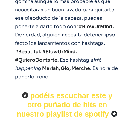
gomina aunque lo más probable es que
necesitaras un buen lavado para quitarte
ese oleoducto de la cabeza, puedes
ponerte a darlo todo con
‘#BlowUrMind’.
De verdad, alguien necesita detener ipso
facto los lanzamientos con hashtags.
#Beautiful. #BlowUrMind.
#QuieroContarte.
Ese hashtag
ain’t
happening
Mariah, Gio, Merche
. Es hora de
ponerle freno.
✪
podéis escuchar este y
otro puñado de hits en
nuestro playlist de spotify
✪