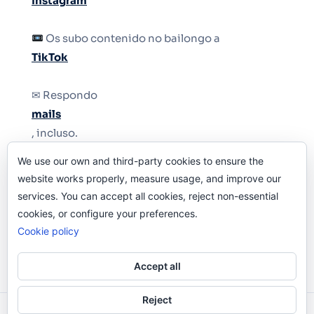
Instagram
Os subo contenido no bailongo a
TikTok
✉ Respondo
mails
, incluso.
We use our own and third-party cookies to ensure the
Y si una persona no puede tener teléfono, que
website works properly, measure usage, and improve our
le quiten el teléfono.
services. You can accept all cookies, reject non-essential
cookies, or configure your preferences.
Cookie policy
Accept all
Reject