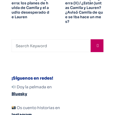
erra: los planes de h
erra (II) / ¿Están junt
uída de Camila y el a
as Camila y Lauren?
udio desesperado d
¿Avisó Camila de qu
e Lauren
e se iba hace un me
s?
¡Síguenos en redes!
Doy la pelmada en
Bluesky
Os cuento historias en
Instagram