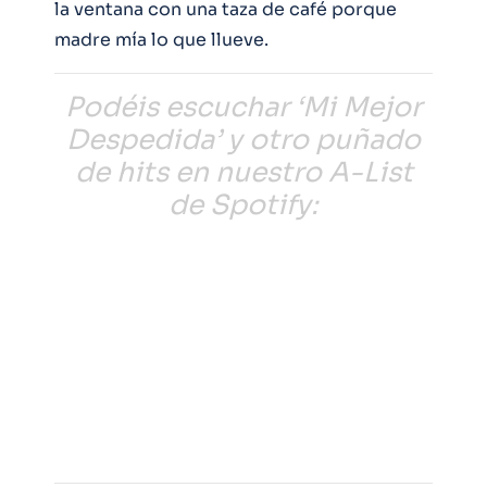
la ventana con una taza de café porque
madre mía lo que llueve.
Podéis escuchar ‘Mi Mejor
Despedida’ y otro puñado
de hits en nuestro A-List
de Spotify: