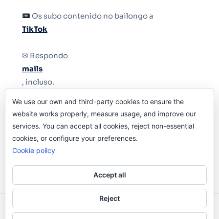
Os subo contenido no bailongo a
TikTok
✉ Respondo
mails
, incluso.
We use our own and third-party cookies to ensure the
Y si una persona no puede tener teléfono, que
website works properly, measure usage, and improve our
le quiten el teléfono.
services. You can accept all cookies, reject non-essential
cookies, or configure your preferences.
Cookie policy
Accept all
Reject
Odi O'Malley © 2016-2025. Todos Los Derechos