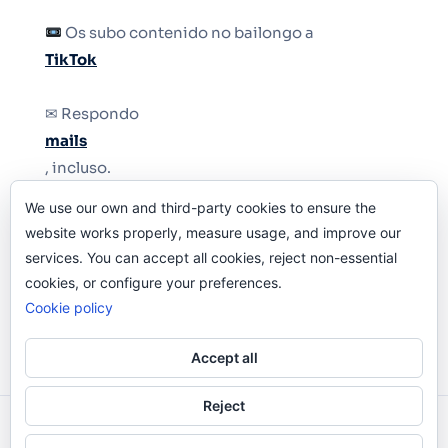
Os subo contenido no bailongo a
TikTok
✉ Respondo
mails
, incluso.
We use our own and third-party cookies to ensure the
Y si una persona no puede tener teléfono, que
website works properly, measure usage, and improve our
le quiten el teléfono.
services. You can accept all cookies, reject non-essential
cookies, or configure your preferences.
Cookie policy
Accept all
Reject
Odi O'Malley © 2016-2025. Todos Los Derechos