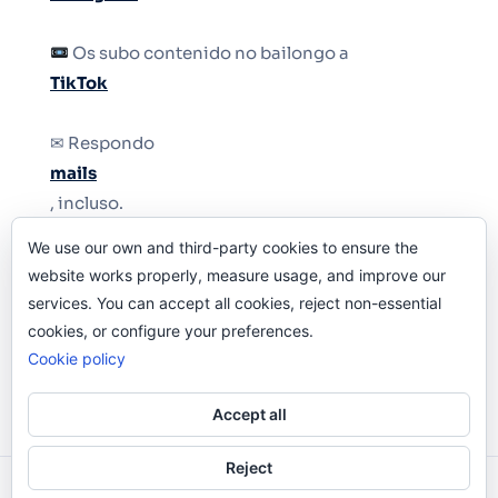
Os subo contenido no bailongo a
TikTok
✉ Respondo
mails
, incluso.
We use our own and third-party cookies to ensure the
Y si una persona no puede tener teléfono, que
website works properly, measure usage, and improve our
le quiten el teléfono.
services. You can accept all cookies, reject non-essential
cookies, or configure your preferences.
Cookie policy
Accept all
Reject
Odi O'Malley © 2016-2025. Todos Los Derechos