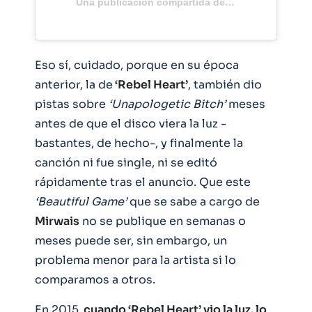
Una publicación compartida de
Madonna
(@madon
Eso sí, cuidado, porque en su época
anterior, la de
‘Rebel Heart’
, también dio
pistas sobre
‘Unapologetic Bitch’
meses
antes de que el disco viera la luz -
bastantes, de hecho-, y finalmente la
canción ni fue single, ni se editó
rápidamente tras el anuncio. Que este
‘Beautiful Game’
que se sabe a cargo de
Mirwais
no se publique en semanas o
meses puede ser, sin embargo, un
problema menor para la artista si lo
comparamos a otros.
En 2015,
cuando ‘Rebel Heart’ vio la luz, lo