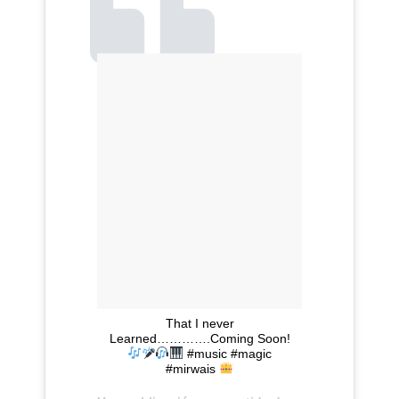
That I never
Learned………….Coming Soon!
#music #magic
#mirwais