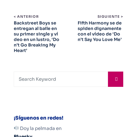
< ANTERIOR
SIGUIENTE >
Backstreet Boys se
Fifth Harmony se de
entregan al baile en
spiden dignamente
su primer single y ví
con el vídeo de ‘Do
deo en un lustro, ‘Do
n’t Say You Love Me’
n’t Go Breaking My
Heart’
¡Síguenos en redes!
Doy la pelmada en
Bluesky