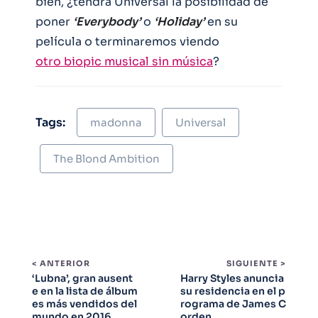
bien, ¿tendrá Universal la posibilidad de
poner
‘Everybody’
o
‘Holiday’
en su
película o terminaremos viendo
otro biopic musical sin música
?
Tags:
madonna
Universal
The Blond Ambition
< ANTERIOR
SIGUIENTE >
‘Lubna’, gran ausent
Harry Styles anuncia
e en la lista de álbum
su residencia en el p
es más vendidos del
rograma de James C
mundo en 2016
orden