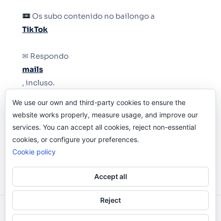
Os subo contenido no bailongo a
TikTok
✉ Respondo
mails
, incluso.
We use our own and third-party cookies to ensure the
Y si una persona no puede tener teléfono, que
website works properly, measure usage, and improve our
le quiten el teléfono.
services. You can accept all cookies, reject non-essential
cookies, or configure your preferences.
Cookie policy
Accept all
Reject
Odi O'Malley © 2016-2025. Todos Los Derechos