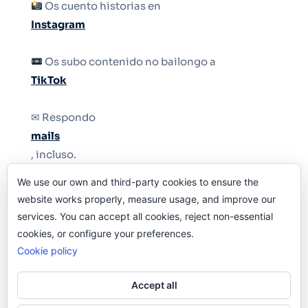
Os cuento historias en
Instagram
Os subo contenido no bailongo a
TikTok
✉ Respondo
mails
, incluso.
We use our own and third-party cookies to ensure the
Y si una persona no puede tener teléfono, que
website works properly, measure usage, and improve our
le quiten el teléfono.
services. You can accept all cookies, reject non-essential
cookies, or configure your preferences.
Cookie policy
Accept all