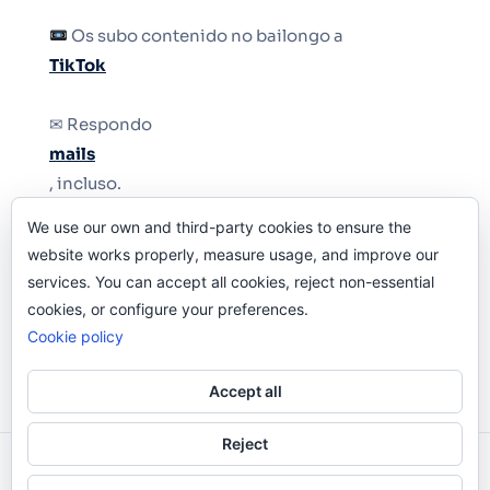
Os subo contenido no bailongo a
TikTok
✉ Respondo
mails
, incluso.
We use our own and third-party cookies to ensure the
Y si una persona no puede tener teléfono, que
website works properly, measure usage, and improve our
le quiten el teléfono.
services. You can accept all cookies, reject non-essential
cookies, or configure your preferences.
Cookie policy
Accept all
Reject
Odi O'Malley © 2016-2025. Todos Los Derechos