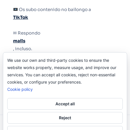
Os subo contenido no bailongo a
TikTok
✉ Respondo
mails
, incluso.
We use our own and third-party cookies to ensure the
Y si una persona no puede tener teléfono, que
website works properly, measure usage, and improve our
le quiten el teléfono.
services. You can accept all cookies, reject non-essential
cookies, or configure your preferences.
Cookie policy
Accept all
Reject
Odi O'Malley © 2016-2025. Todos Los Derechos