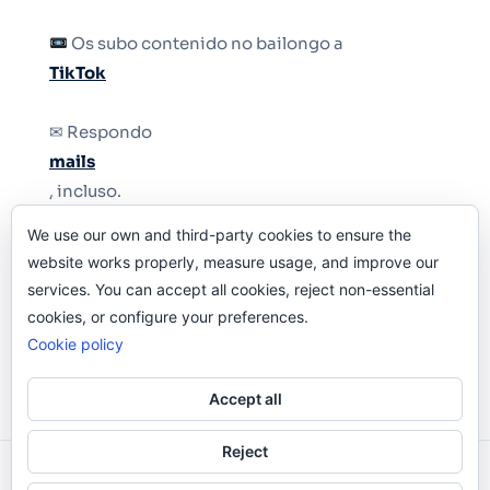
Os subo contenido no bailongo a
TikTok
✉ Respondo
mails
, incluso.
We use our own and third-party cookies to ensure the
Y si una persona no puede tener teléfono, que
website works properly, measure usage, and improve our
le quiten el teléfono.
services. You can accept all cookies, reject non-essential
cookies, or configure your preferences.
Cookie policy
Accept all
Reject
Odi O'Malley © 2016-2025. Todos Los Derechos