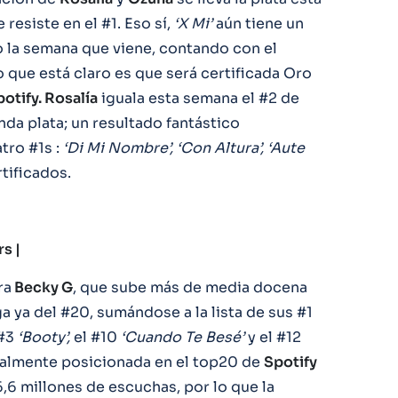
 resiste en el #1. Eso sí,
‘X Mi’
aún tiene un
o la semana que viene, contando con el
 que está claro es que será certificada Oro
otify. Rosalía
iguala esta semana el #2 de
da plata; un resultado fantástico
tro #1s :
‘Di Mi Nombre’, ‘Con Altura’, ‘Aute
rtificados.
s |
ra
Becky G
, que sube más de media docena
a ya del #20, sumándose a la lista de sus #1
 #3
‘Booty’,
el #10
‘Cuando Te Besé’
y el #12
ualmente posicionada en el top20 de
Spotify
6 millones de escuchas, por lo que la