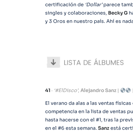
certificación de
‘Dollar’
parece tambi
singles y colaboraciones,
Becky G
ha
y 3 Oros en nuestro país. Ahí es nada
41
·
‘#ElDisco’
,
Alejandro Sanz
|
El verano da alas a las ventas físicas
competencia en la lista de ventas p
hasta hacerse con el #1, tras la prev
en el #6 esta semana.
Sanz
está cert