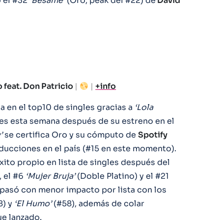
o el #32
‘Bésame’
(Oro, peak del #22) de
David
o feat. Don Patricio
|
|
+info
a en el top10 de singles gracias a
‘Lola
nes esta semana después de su estreno en el
’
se certifica Oro y su cómputo de
Spotify
oducciones en el país (#15 en este momento).
ito propio en lista de singles después del
 el #6
‘Mujer Bruja’
(Doble Platino) y el #21
 pasó con menor impacto por lista con los
8) y
‘El Humo’
(#58), además de colar
ue lanzado.