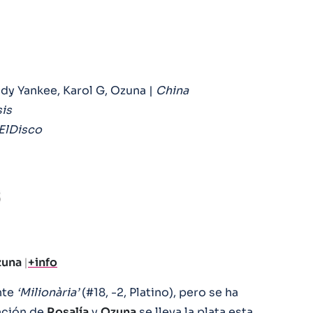
ddy Yankee, Karol G, Ozuna |
China
is
ElDisco
Ozuna
|
+info
nte
‘Milionària’
(#18, -2, Platino), pero se ha
ación de
Rosalía
y
Ozuna
se lleva la plata esta