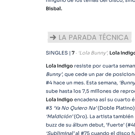
ninguno de los temas del disco, sin
Bisbal.
SINGLES |
7
·
‘Lola Bunny’
,
Lola Indig
Lola Indigo
resiste por cuarta seman
Bunny’
, que cede un par de posicio
#4 hace un mes. Esta semana,
‘Bunny
sube hasta los 7,5 millones de repr
Lola Indigo
encadena así su cuarto éx
#3
‘Ya No Quiero Na’
(Doble Platino),
‘Maldición’
(Oro). La artista también
buzz de su álbum debut, ‘Fuerte’ (#4
‘Subliminal’
al #75 cuando el disco f