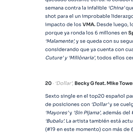
semana contra la infalible
‘China’
que
shot para el un improbable liderazg
impacto de los
VMA.
Desde luego, lo
porque ya ronda los 6 millones en
Sp
‘Malamente’,
y se queda con su segun
considerando que ya cuenta con cua
Cuture’ y ‘Miliònaria’
, todos ellos ce
20
·
‘Dollar’
,
Becky G feat. Mike Tower
Sexto single en el top20 español pa
de posiciones con
‘Dollar’
y se cuelg
‘Mayores’
y
‘Sin Pijama’
, además del
‘Bubalu’.
La artista también está act
(#19 en este momento) con más de 6,