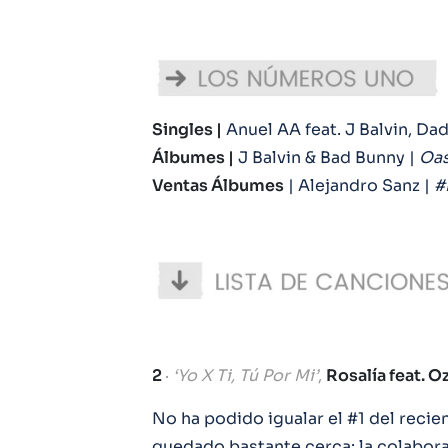
Singles |
Anuel AA feat. J Balvin, Da
Álbumes |
J Balvin & Bad Bunny |
Oas
Ventas Álbumes
| Alejandro Sanz |
#
.
2
·
‘Yo X Ti, Tú Por Mi’
,
Rosalía feat. 
No ha podido igualar el #1 del recie
quedado bastante cerca: la colabor