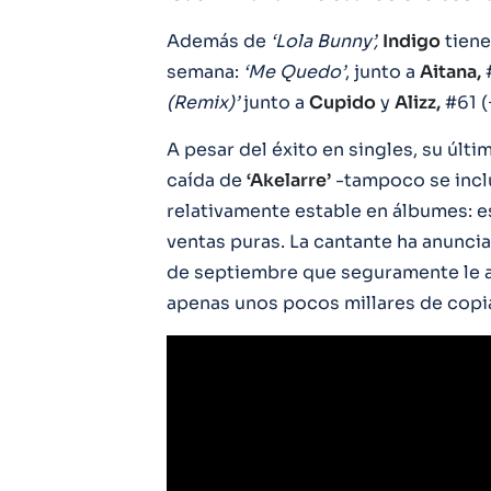
Además de
‘Lola Bunny’,
Indigo
tiene
semana:
‘Me Quedo’
, junto a
Aitana,
#
(Remix)’
junto a
Cupido
y
Alizz,
#61 (
A pesar del éxito en singles, su últ
caída de
‘Akelarre’
-tampoco se inclu
relativamente estable en álbumes: e
ventas puras. La cantante ha anuncia
de septiembre que seguramente le a
apenas unos pocos millares de copia