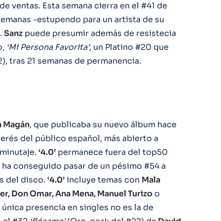
 de ventas. Esta semana cierra en el #41 de
semanas -estupendo para un artista de su
.
Sanz
puede presumir además de resistecia
o,
‘Mi Persona Favorita’
, un Platino #20 que
2), tras 21 semanas de permanencia.
n Magán
, que publicaba su nuevo álbum hace
erés del público español, más abierto a
minutaje.
‘4.0’
permanece fuera del top50
 ha conseguido pasar de un pésimo #54 a
s del disco.
‘4.0’
incluye temas con
Mala
er, Don Omar, Ana Mena, Manuel Turizo
o
única presencia en singles no es la de