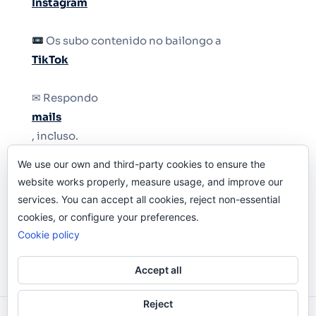
Instagram
Os subo contenido no bailongo a
TikTok
✉ Respondo
mails
, incluso.
We use our own and third-party cookies to ensure the
Y si una persona no puede tener teléfono, que
website works properly, measure usage, and improve our
le quiten el teléfono.
services. You can accept all cookies, reject non-essential
cookies, or configure your preferences.
Cookie policy
Accept all
Reject