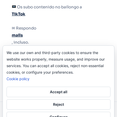
Os subo contenido no bailongo a
TikTok
✉ Respondo
mails
, incluso.
We use our own and third-party cookies to ensure the
Y si una persona no puede tener teléfono, que
website works properly, measure usage, and improve our
le quiten el teléfono.
services. You can accept all cookies, reject non-essential
cookies, or configure your preferences.
Cookie policy
Accept all
Reject
Odi O'Malley © 2016-2025. Todos Los Derechos
Configure