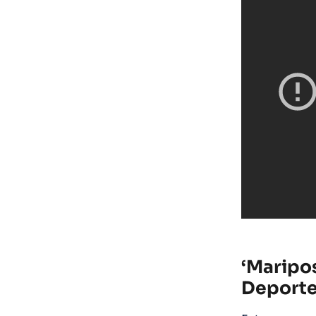
‘Maripos
Deport