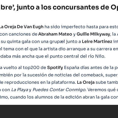
bre’, junto a los concursantes de 
La Oreja De Van Eugh
ha sido imperfecto hasta para esto:
 con canciones de
Abraham Mateo
y
Guille Milkyway
, l
 su quinta gala con una grupæl junto a
Leire Martínez
in
 el tema con el que la artista dio arranque a su carrera en
edaba más ancha que el punto central del río Nilo.
a vuelto al top200 de
Spotify
España días antes de la 
mbién por la sucesión de noticias del comeback, super
 de reproducciones en la plataforma.
La
Oreja
sube tamb
a con
La Playa
y
Puedes Contar Conmigo
. Veremos qué 
ximo, cuando los alumnos de la edición abran la gala co