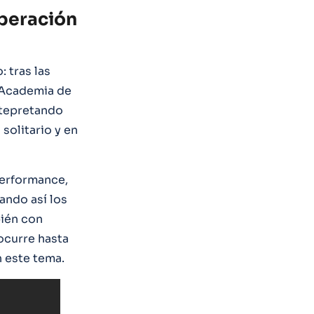
Operación
 tras las
a Academia de
tepretando
 solitario y en
performance,
ando así los
ién con
ocurre hasta
n este tema.