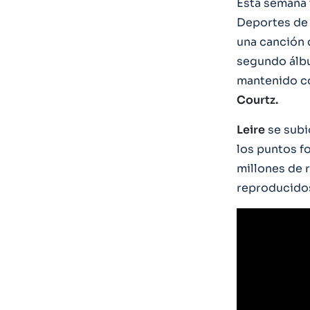
Esta semana 
Deportes de
una canción q
segundo álbum
mantenido co
Courtz.
Leire
se subió
los puntos f
millones de
reproducidos