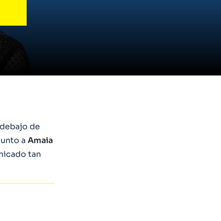
s debajo de
junto a
Amaia
icado tan