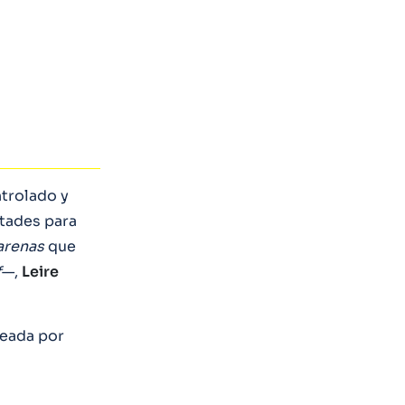
trolado y
tades para
arenas
que
f
—,
Leire
deada por