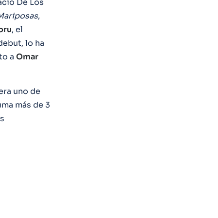
acio De Los
Mariposas
,
oru
, el
debut, lo ha
nto a
Omar
 era uno de
suma más de 3
ás