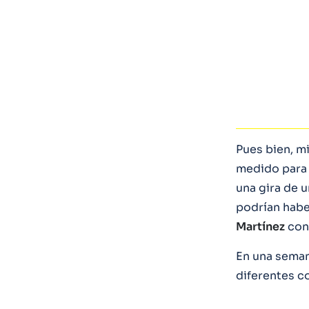
Pues bien, m
medido para 
una gira de 
podrían habe
Martínez
cont
En una seman
diferentes c