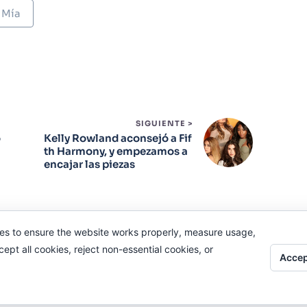
 Mía
SIGUIENTE >
o
Kelly Rowland aconsejó a Fif
th Harmony, y empezamos a
encajar las piezas
es to ensure the website works properly, measure usage,
pt all cookies, reject non-essential cookies, or
Accep
Odi O'Malley © 2016-2025. Todos Los Derechos Reservados