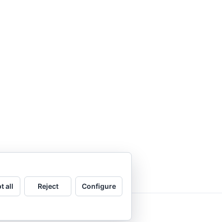
t all
Reject
Configure
.