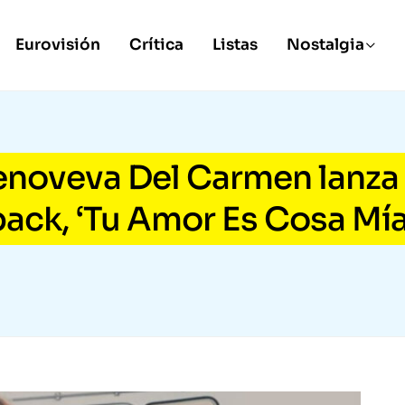
Eurovisión
Crítica
Listas
Nostalgia
noveva Del Carmen lanza 
ack, ‘Tu Amor Es Cosa Mía