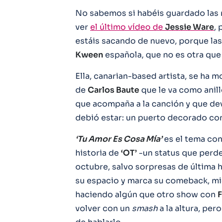
No sabemos si habéis guardado las 
ver
el último vídeo de
Jessie Ware
, 
estáis sacando de nuevo, porque las
Kween
española, que no es otra que
Ella, canarian-based artista, se ha 
de
Carlos Baute
que le va como anill
que acompaña a la canción y que de
debió estar: un puerto decorado con
‘Tu Amor Es Cosa Mía’
es el tema con
historia de
‘OT’
-un status que perde
octubre, salvo sorpresas de última ho
su espacio y marca su comeback, mie
haciendo algún que otro show con
F
volver con un
smash
a la altura, pe