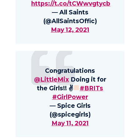
https://t.co/tCWwvgtycb
— All Saints
(@AllSaintsOffic)
May 12, 2021
Congratulations
@LittleMix
Doing it for
the Girls!! ✌
#BRITs
#GirlPower
— Spice Girls
(@spicegirls)
May 11, 2021