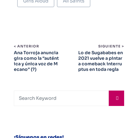
Girls Aloud
All Saints
< ANTERIOR
SIGUIENTE >
Ana Torroja anuncia
Lo de Sugababes en
gira como la “autént
2021 vuelve a pintar
ica y única voz de M
a comeback interru
ecano” (?)
ptus en toda regla
¡Síguenos en redes!