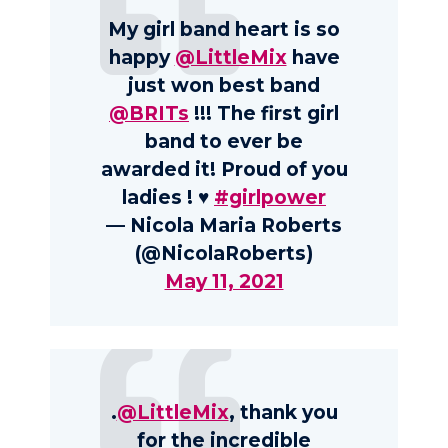
My girl band heart is so
happy
@LittleMix
have
just won best band
@BRITs
!!! The first girl
band to ever be
awarded it! Proud of you
ladies ! ♥️
#girlpower
— Nicola Maria Roberts
(@NicolaRoberts)
May 11, 2021
.
@LittleMix
, thank you
for the incredible