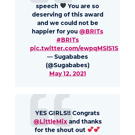
speech
You are so
deserving of this award
and we could not be
happier for you
@BRITs
#BRITs
pic.twitter.com/ewpqMSlS1S
— Sugababes
(@Sugababes)
May 12, 2021
YES GIRLS!! Congrats
@LittleMix
and thanks
for the shout out