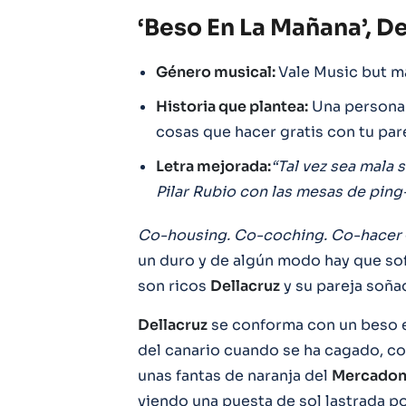
‘Beso En La Mañana’, De
Género musical:
Vale Music but m
Historia que plantea:
Una persona 
cosas que hacer gratis con tu pare
Letra mejorada:
“Tal vez sea mala 
Pilar Rubio con las mesas de pin
Co-housing. Co-coching. Co-hacer
un duro y de algún modo hay que sof
son ricos
Dellacruz
y su pareja soña
Dellacruz
se conforma con un beso en
del canario cuando se ha cagado, co
unas fantas de naranja del
Mercadon
viendo una puesta de sol lastrada po