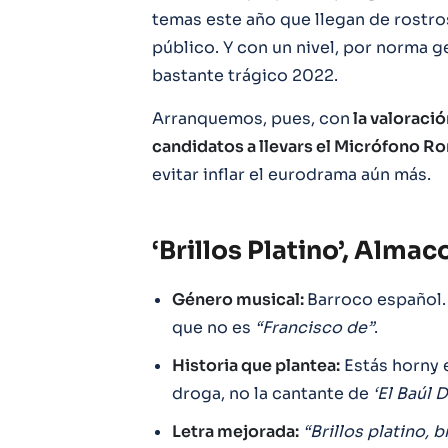
temas este año que llegan de rostro
público. Y con un nivel, por norma 
bastante trágico 2022.
Arranquemos, pues, con
la valoració
candidatos a llevars el Micrófono R
evitar inflar el eurodrama aún más.
‘Brillos Platino’, Almac
Género musical:
Barroco español.
que no es
“Francisco de”
.
Historia que plantea:
Estás horny e
droga, no la cantante de
‘El Baúl 
Letra mejorada:
“Brillos platino, 