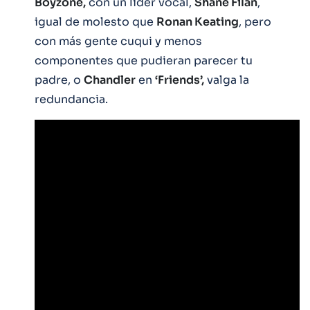
Boyzone,
con un líder vocal,
Shane Filan
,
igual de molesto que
Ronan Keating
, pero
con más gente cuqui y menos
componentes que pudieran parecer tu
padre, o
Chandler
en
‘Friends’,
valga la
redundancia.