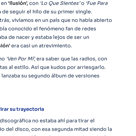
o en
‘Ilusión’,
con
‘Lo Que Sientes’
o
‘Fue Para
a de seguir el hilo de su primer single.
rás, vivíamos en un país que no había abierto
abía conocido el fenómeno fan de redes
aba de nacer y estaba lejos de ser un
sión’
era casi un atrevimiento.
omo
‘Ven Por Mí’,
era saber que las radios, con
tas al estilo. Así que kudos por arriesgarlo.
 lanzaba su segundo álbum de versiones
.
irar su trayectoria
 discográfica no estaba ahí para tirar el
io del disco, con esa segunda mitad siendo la