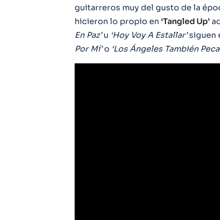
guitarreros muy del gusto de la époc
hicieron lo propio en
‘Tangled Up’
aq
En Paz’
u
‘Hoy Voy A Estallar’
siguen 
Por Mí’
o
‘Los Ángeles También Peca