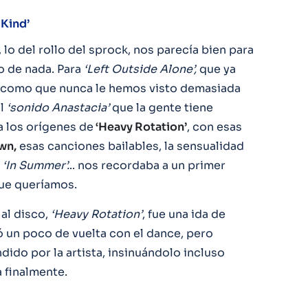
 Kind’
 lo del rollo del sprock, nos parecía bien para
o de nada. Para
‘Left Outside Alone’,
que ya
so como que nunca le hemos visto demasiada
el
‘sonido Anastacia’
que la gente tiene
a los orígenes de
‘Heavy Rotation’
, con esas
wn,
esas canciones bailables, la sensualidad
e
‘In Summer’.
.. nos recordaba a un primer
ue queríamos.
al disco,
‘Heavy Rotation’
, fue una ida de
 un poco de vuelta con el dance, pero
ido por la artista, insinuándolo incluso
 finalmente.